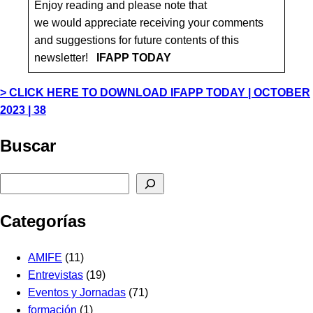
Enjoy reading ​and please note that
we would appreciate receiving your comments
and suggestions for future contents of this
newsletter!
IFAPP TODAY
> CLICK HERE TO DOWNLOAD IFAPP TODAY | OCTOBER
2023 | 38
Buscar
Buscar
Categorías
AMIFE
(11)
Entrevistas
(19)
Eventos y Jornadas
(71)
formación
(1)