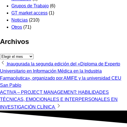
Grupos de Trabajo
(6)
GT market access
(1)
Noticias
(210)
Otros
(71)
Archivos
Archivos
Navegación
Inaugurada la segunda edición del «Diploma de Experto
Universitario en Información Médica en la Industria
de
Farmacéutica», organizado por AMIFE y la universidad CEU
entradas
San Pablo
ACTIVA – PROJECT MANAGEMENT: HABILIDADES
TÉCNICAS, EMOCIONALES E INTERPERSONALES EN
INVESTIGACIÓN CLÍNICA