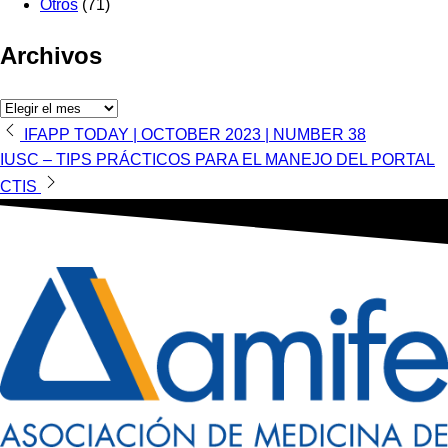
Otros
(71)
Archivos
Archivos
Navegación
IFAPP TODAY | OCTOBER 2023 | NUMBER 38
IUSC – TIPS PRÁCTICOS PARA EL MANEJO DEL PORTAL
de
CTIS
entradas