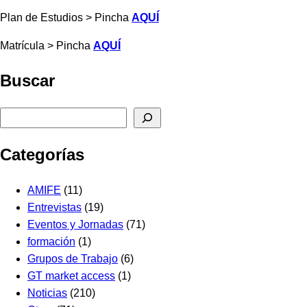
Plan de Estudios > Pincha
AQUÍ
Matrícula > Pincha
AQUÍ
Buscar
Buscar
Categorías
AMIFE
(11)
Entrevistas
(19)
Eventos y Jornadas
(71)
formación
(1)
Grupos de Trabajo
(6)
GT market access
(1)
Noticias
(210)