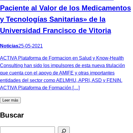
Paciente al Valor de los Medicamentos
y Tecnologías Sanitarias» de la
Universidad Francisco de Vitoria
Noticias
25-05-2021
ACTIVA Plataforma de Formacion en Salud y Know-Health
Consulting han sido los impulsores de esta nueva titulación
que cuenta con el apoyo de AMIFE y otras importantes
entidades del sector como AELMHU, APRI, ASD y FENIN.
ACTIVA Plataforma de Formación […]
Leer más
Buscar
Buscar