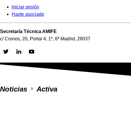
Iniciar sesión
Hazte asociado
Secretaría Técnica AMIFE
c/ Cronos, 20, Portal 4, 1º, 6ª Madrid, 28037
Skip
to
content
Noticias
Activa