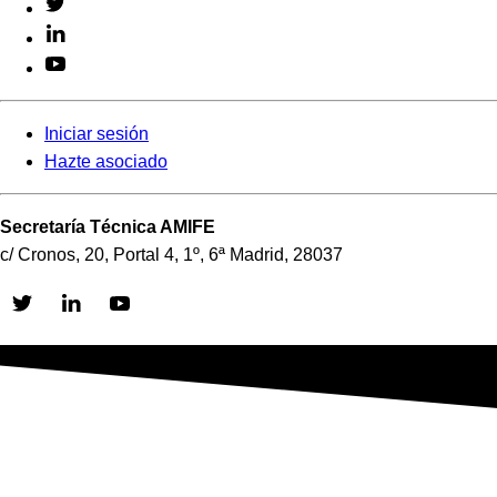
Iniciar sesión
Hazte asociado
Secretaría Técnica AMIFE
c/ Cronos, 20, Portal 4, 1º, 6ª Madrid, 28037
Skip
to
content