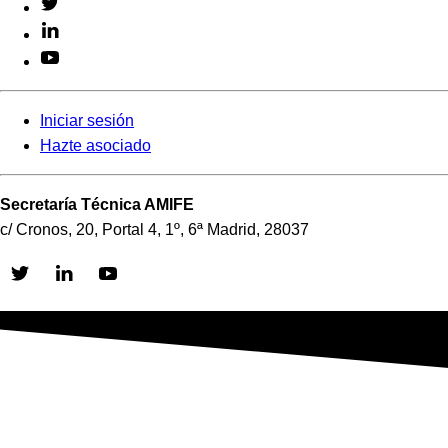
Iniciar sesión
Hazte asociado
Secretaría Técnica AMIFE
c/ Cronos, 20, Portal 4, 1º, 6ª Madrid, 28037
Skip
to
content