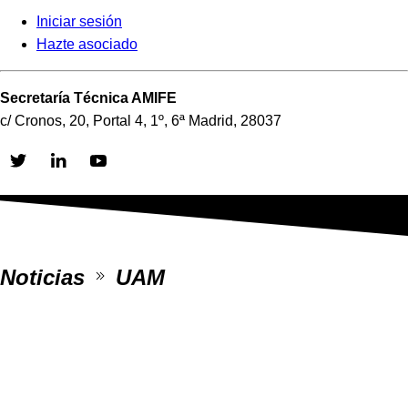
Iniciar sesión
Hazte asociado
Secretaría Técnica AMIFE
c/ Cronos, 20, Portal 4, 1º, 6ª Madrid, 28037
Skip
to
content
Noticias
UAM