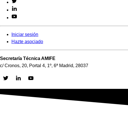
Iniciar sesión
Hazte asociado
Secretaría Técnica AMIFE
c/ Cronos, 20, Portal 4, 1º, 6ª Madrid, 28037
Skip
to
content