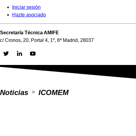
Iniciar sesión
Hazte asociado
Secretaría Técnica AMIFE
c/ Cronos, 20, Portal 4, 1º, 6ª Madrid, 28037
Skip
to
content
Noticias
ICOMEM