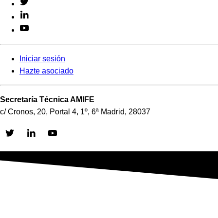
Iniciar sesión
Hazte asociado
Secretaría Técnica AMIFE
c/ Cronos, 20, Portal 4, 1º, 6ª Madrid, 28037
Skip
to
content