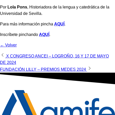
Por
Lola Pons
, Historiadora de la lengua y catedrática de la
Universidad de Sevilla.
Para más información pincha
AQUÍ
.
Inscríbete pinchando
AQUÍ
.
← Volver
Navegación
X CONGRESO ANCEI – LOGROÑO, 16 Y 17 DE MAYO
DE 2024
de
FUNDACIÓN LILLY – PREMIOS MEDES 2024
entradas