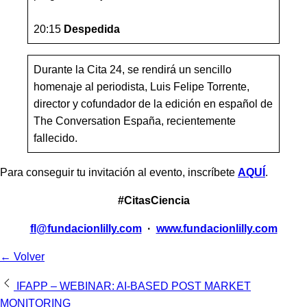
20:15
Despedida
Durante la Cita 24, se rendirá un sencillo
homenaje al periodista, Luis Felipe Torrente,
director y cofundador de la edición en español de
The Conversation España, recientemente
fallecido.
Para conseguir tu invitación al evento, inscríbete
AQUÍ
.
#CitasCiencia
fl@fundacionlilly.com
·
www.fundacionlilly.com
← Volver
Navegación
IFAPP – WEBINAR: AI-BASED POST MARKET
MONITORING