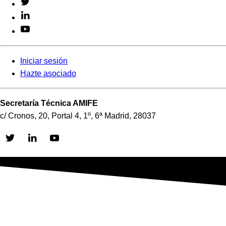
Iniciar sesión
Hazte asociado
Secretaría Técnica AMIFE
c/ Cronos, 20, Portal 4, 1º, 6ª Madrid, 28037
Skip
to
content