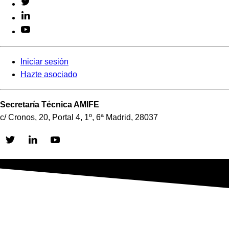
Iniciar sesión
Hazte asociado
Secretaría Técnica AMIFE
c/ Cronos, 20, Portal 4, 1º, 6ª Madrid, 28037
Skip
to
content