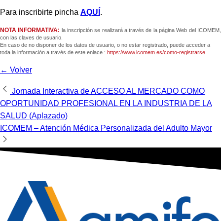
Para inscribirte pincha
AQUÍ
.
NOTA INFORMATIVA:
la inscripción se realizará a través de la página Web del ICOMEM
con las claves de usuario.
En caso de no disponer de los datos de usuario, o no estar registrado, puede acceder a
toda la información a través de este enlace :
https://www.icomem.es/como-registrarse
← Volver
Navegación
Jornada Interactiva de ACCESO AL MERCADO COMO
OPORTUNIDAD PROFESIONAL EN LA INDUSTRIA DE LA
de
SALUD (Aplazado)
entradas
ICOMEM – Atención Médica Personalizada del Adulto Mayor