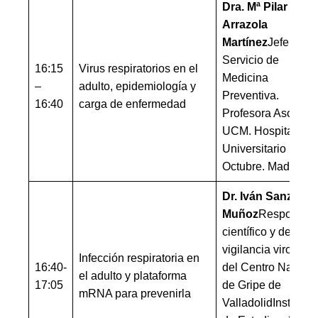
Dra. Mª Pilar
Arrazola
Martínez
Jefe de
Servicio de
16:15
Virus respiratorios en el
Medicina
–
adulto, epidemiología y
Preventiva.
16:40
carga de enfermedad
Profesora Asociad
UCM. Hospital
Universitario 12 de
Octubre. Madrid
Dr. Iván Sanz
Muñoz
Responsab
científico y de
vigilancia virológic
Infección respiratoria en
16:40-
del Centro Naciona
el adulto y plataforma
17:05
de Gripe de
mRNA para prevenirla
ValladolidInstituto