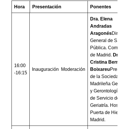
Hora
Presentación
Ponentes
Dra. Elena
Andradas
Aragonés
Director
General de Salud
Pública. Comunid
de Madrid.
Dra.
Cristina Bermejo
16:00
Inauguración Moderación
Boixareu
Presiden
-16:15
de la Sociedad
Madrileña Geriatrí
y Gerontología. Jef
de Servicio de
Geriatría. Hospital
Puerta de Hierro.
Madrid.