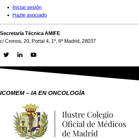
Iniciar sesión
Hazte asociado
Secretaría Técnica AMIFE
c/ Cronos, 20, Portal 4, 1º, 6ª Madrid, 28037
Skip
to
content
ICOMEM – IA EN ONCOLOGÍA