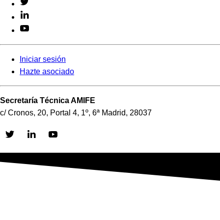
Iniciar sesión
Hazte asociado
Secretaría Técnica AMIFE
c/ Cronos, 20, Portal 4, 1º, 6ª Madrid, 28037
Skip
to
content