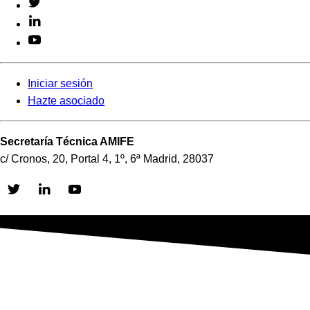
Iniciar sesión
Hazte asociado
Secretaría Técnica AMIFE
c/ Cronos, 20, Portal 4, 1º, 6ª Madrid, 28037
Skip
to
content