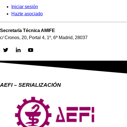
Iniciar sesión
Hazte asociado
Secretaría Técnica AMIFE
c/ Cronos, 20, Portal 4, 1º, 6ª Madrid, 28037
Skip
to
content
AEFI – SERIALIZACIÓN