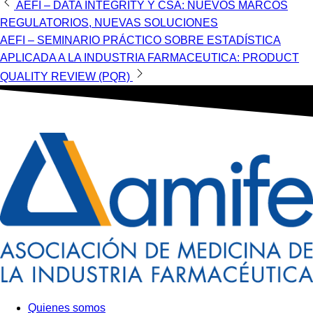
Navegación
AEFI – DATA INTEGRITY Y CSA: NUEVOS MARCOS
REGULATORIOS, NUEVAS SOLUCIONES
de
AEFI – SEMINARIO PRÁCTICO SOBRE ESTADÍSTICA
entradas
APLICADA A LA INDUSTRIA FARMACEUTICA: PRODUCT
QUALITY REVIEW (PQR)
Quienes somos