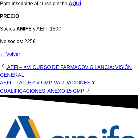
Para inscribirte al curso pincha
AQUÍ
.
PRECIO
Socios
AMIFE
y AEFI: 150€
No socios: 225€
← Volver
Navegación
AEFI – XVI CURSO DE FARMACOVIGILANCIA: VISIÓN
GENERAL
de
AEFI – TALLER V GMP. VALIDACIONES Y
entradas
CUALIFICACIONES. ANEXO 15 GMP