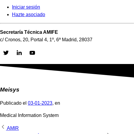
Iniciar sesión
Hazte asociado
Secretaría Técnica AMIFE
c/ Cronos, 20, Portal 4, 1º, 6ª Madrid, 28037
Skip
to
content
Meisys
Publicado el
03-01-2023
, en
Medical Information System
Navegación
AMIR