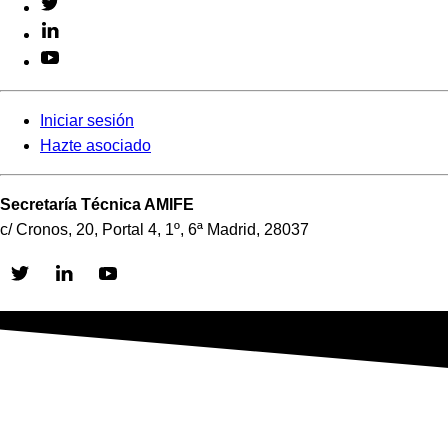
Iniciar sesión
Hazte asociado
Secretaría Técnica AMIFE
c/ Cronos, 20, Portal 4, 1º, 6ª Madrid, 28037
Skip
to
content