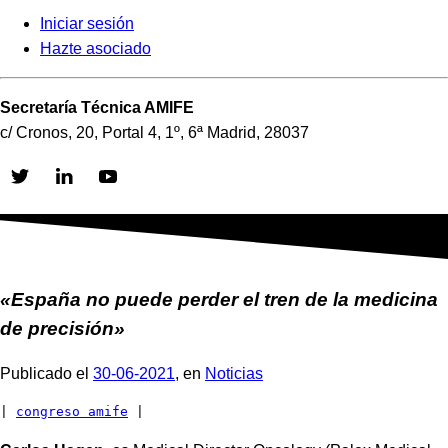
Iniciar sesión
Hazte asociado
Secretaría Técnica AMIFE
c/ Cronos, 20, Portal 4, 1º, 6ª Madrid, 28037
Skip
to
content
«España no puede perder el tren de la medicina
de precisión»
Publicado el
30-06-2021
, en
Noticias
| 
congreso amife
 |