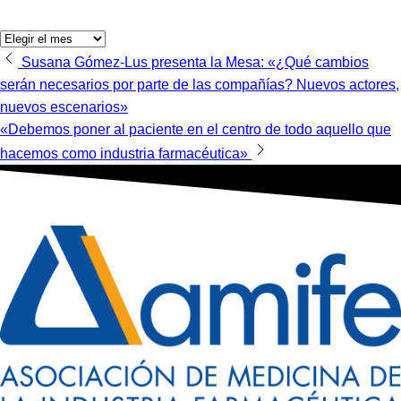
Archivos
Navegación
Susana Gómez-Lus presenta la Mesa: «¿Qué cambios
serán necesarios por parte de las compañías? Nuevos actores,
de
nuevos escenarios»
entradas
«Debemos poner al paciente en el centro de todo aquello que
hacemos como industria farmacéutica»