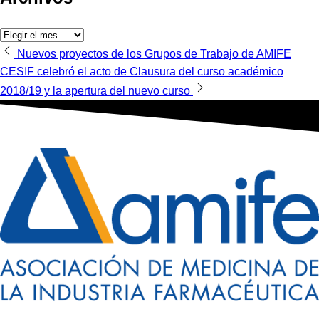
Archivos
Navegación
Nuevos proyectos de los Grupos de Trabajo de AMIFE
CESIF celebró el acto de Clausura del curso académico
de
2018/19 y la apertura del nuevo curso
entradas