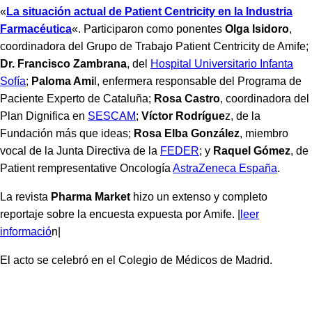
«
La situación actual de Patient Centricity en la Industria
Farmacéutica
«. Participaron como ponentes
Olga Isidoro
,
coordinadora del Grupo de Trabajo Patient Centricity de Amife;
Dr. Francisco Zambrana
, del
Hospital Universitario Infanta
Sofía
;
Paloma Ami
l, enfermera responsable del Programa de
Paciente Experto de Cataluña;
Rosa Castro
, coordinadora del
Plan Dignifica en
SESCAM
;
Víctor Rodrígue
z, de la
Fundación más que ideas;
Rosa Elba
González
, miembro
vocal de la Junta Directiva de la
FEDER
; y
Raquel Gómez
, de
Patient rempresentative Oncología
AstraZeneca España
.
La revista
Pharma Market
hizo un extenso y completo
reportaje sobre la encuesta expuesta por Amife. |
leer
informació
n|
El acto se celebró en el Colegio de Médicos de Madrid.