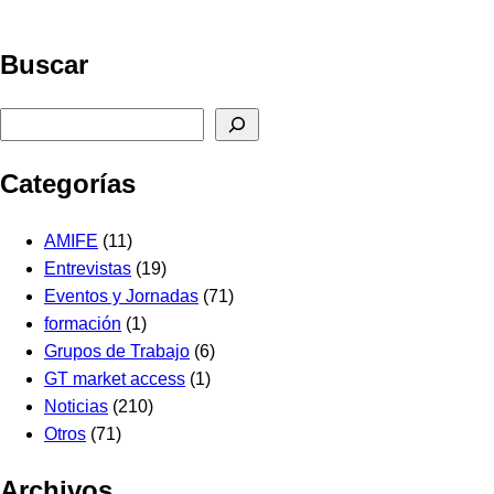
Buscar
Buscar
Categorías
AMIFE
(11)
Entrevistas
(19)
Eventos y Jornadas
(71)
formación
(1)
Grupos de Trabajo
(6)
GT market access
(1)
Noticias
(210)
Otros
(71)
Archivos