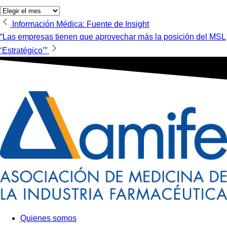
Archivos
Navegación
Información Médica: Fuente de Insight
“Las empresas tienen que aprovechar más la posición del MSL
de
‘Estratégico’”
entradas
Quienes somos